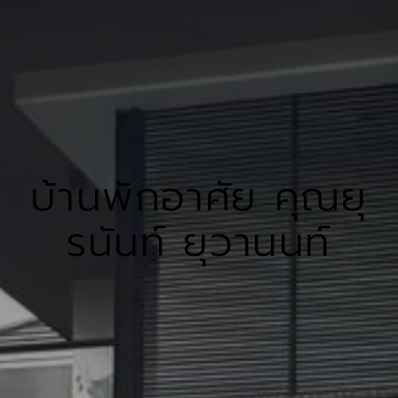
บ้านพักอาศัย คุณยุ
รนันท์ ยุวานนท์