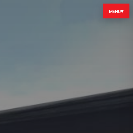
MENU
▾