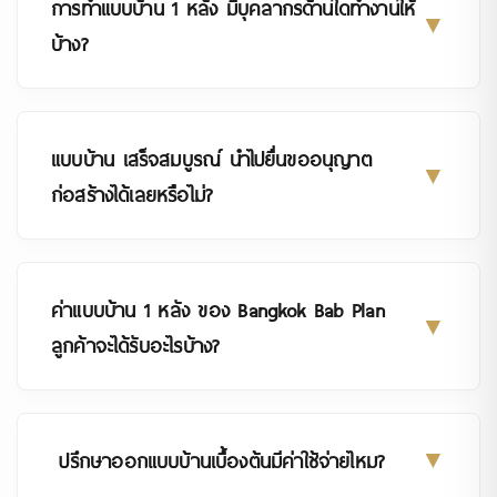
การทำแบบบ้าน 1 หลัง มีบุคลากรด้านใดทำงานให้
▼
บ้าง?
ดูรายละเอียดฉบับเต็ม →
เราทำงานเป็นทีมมืออาชีพที่ได้รับใบอนุญาตประกอบวิชา...
แบบบ้าน เสร็จสมบูรณ์ นำไปยื่นขออนุญาต
▼
ดูรายละเอียดฉบับเต็ม →
ก่อสร้างได้เลยหรือไม่?
ได้ทันทีค่ะ แบบของบริษัทถูกเขียนขึ้นตามพระราชบัญญั...
ค่าแบบบ้าน 1 หลัง ของ Bangkok Bab Plan
▼
ดูรายละเอียดฉบับเต็ม →
ลูกค้าจะได้รับอะไรบ้าง?
ลูกค้าจะได้รับชุดแบบก่อสร้างที่สมบูรณ์ ประกอบด้วย ...
ปรึกษาออกแบบบ้านเบื้องต้นมีค่าใช้จ่ายไหม?
▼
ดูรายละเอียดฉบับเต็ม →